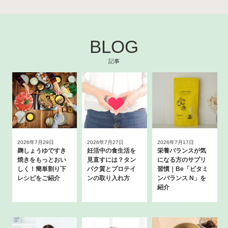
BLOG
記事
2026年7月29日
2026年7月27日
2026年7月17日
麹しょうゆですき
妊活中の食生活を
栄養バランスが気
焼きをもっとおい
見直すには？タン
になる方のサプリ
しく！簡単割り下
パク質とプロテイ
習慣｜Be「ビタミ
レシピをご紹介
ンの取り入れ方
ンバランス N」を
紹介