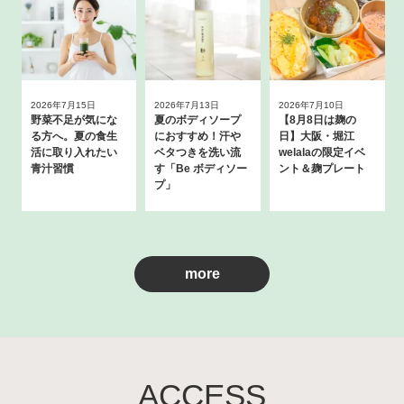
2026年7月15日
2026年7月13日
2026年7月10日
野菜不足が気にな
夏のボディソープ
【8月8日は麹の
る方へ。夏の食生
におすすめ！汗や
日】大阪・堀江
活に取り入れたい
ベタつきを洗い流
welalaの限定イベ
青汁習慣
す「Be ボディソー
ント＆麹プレート
プ」
more
ACCESS