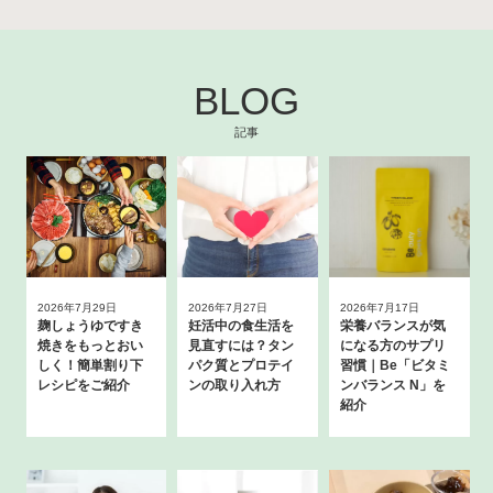
BLOG
記事
2026年7月29日
2026年7月27日
2026年7月17日
麹しょうゆですき
妊活中の食生活を
栄養バランスが気
焼きをもっとおい
見直すには？タン
になる方のサプリ
しく！簡単割り下
パク質とプロテイ
習慣｜Be「ビタミ
レシピをご紹介
ンの取り入れ方
ンバランス N」を
紹介