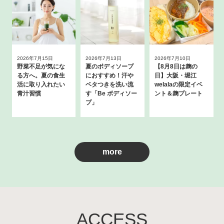
2026年7月15日
2026年7月13日
2026年7月10日
野菜不足が気にな
夏のボディソープ
【8月8日は麹の
る方へ。夏の食生
におすすめ！汗や
日】大阪・堀江
活に取り入れたい
ベタつきを洗い流
welalaの限定イベ
青汁習慣
す「Be ボディソー
ント＆麹プレート
プ」
more
ACCESS