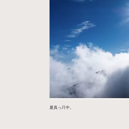
夏真っ只中。