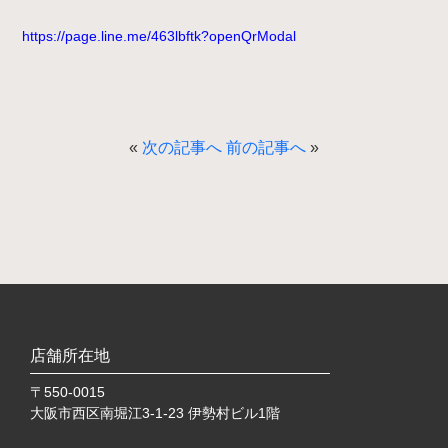
https://page.line.me/463lbftk?openQrModal
«
次の記事へ
前の記事へ
»
店舗所在地
〒550-0015
大阪市西区南堀江3-1-23 伊勢村ビル1階