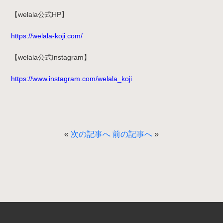
【welala公式HP】
https://welala-koji.com/
【welala公式Instagram】
https://www.instagram.com/welala_koji
«
次の記事へ
前の記事へ
»